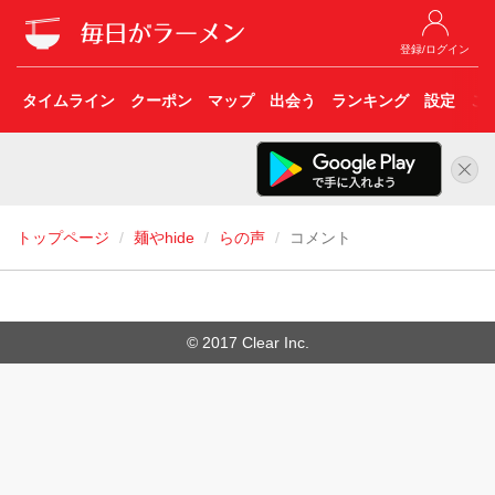
登録/ログイン
タイムライン
クーポン
マップ
出会う
ランキング
設定
こ
トップページ
麺やhide
らの声
コメント
© 2017 Clear Inc.