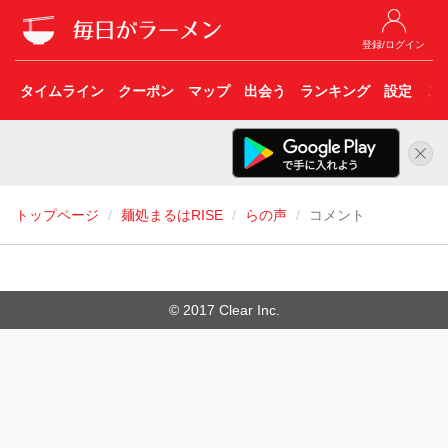
登録/ログイン
タイムライン
クーポン
マップ
出会う
ランキング
設定
こ
トップページ
麺処まるはRISE
らの声
コメント
© 2017 Clear Inc.