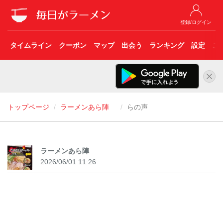
登録/ログイン
タイムライン
クーポン
マップ
出会う
ランキング
設定
こ
トップページ
ラーメンあら陣
らの声
ラーメンあら陣
2026/06/01 11:26