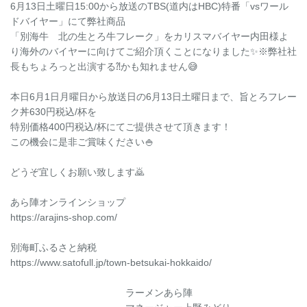
6月13日土曜日15:00から放送のTBS(道内はHBC)特番「vsワール
ドバイヤー」にて弊社商品
「別海牛 北の生とろ牛フレーク」をカリスマバイヤー内田様よ
り海外のバイヤーに向けてご紹介頂くことになりました✨※弊社社
長もちょろっと出演する⁈かも知れません😅
本日6月1日月曜日から放送日の6月13日土曜日まで、旨とろフレー
ク丼630円税込/杯を
特別価格400円税込/杯にてご提供させて頂きます！
この機会に是非ご賞味ください🍚
どうぞ宜しくお願い致します🙇
あら陣オンラインショップ
https://arajins-shop.com/
別海町ふるさと納税
https://www.satofull.jp/town-betsukai-hokkaido/
ラーメンあら陣