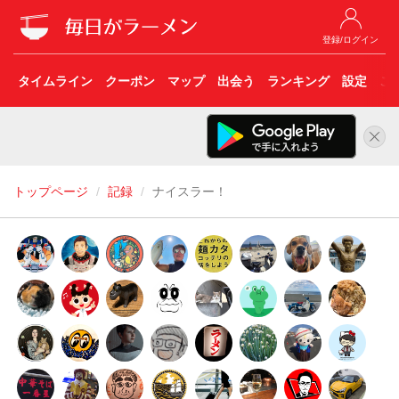
登録/ログイン
タイムライン
クーポン
マップ
出会う
ランキング
設定
こ
トップページ
記録
ナイスラー！