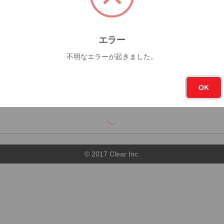
68杯
エラー
今月
フォロー
0杯
不明なエラーが起きました。
836
OK
順
店舗順
© 2017 Clear Inc.