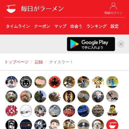
登録/ログイン
タイムライン
クーポン
マップ
出会う
ランキング
設定
こ
トップページ
記録
ナイスラー！