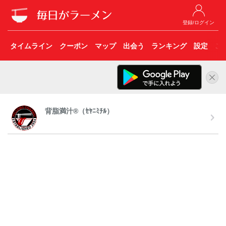
登録/ログイン
タイムライン
クーポン
マップ
出会う
ランキング
設定
こ
背脂満汁®︎（ｾﾔﾆﾐﾁﾙ）