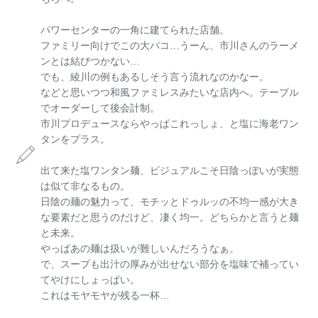
パワーセンターの一角に建てられた店舗。
ファミリー向けでこの大バコ…うーん、市川さんのラーメ
ンとは結びつかない…
でも、綾川の例もあるしそう言う流れなのかなー。
などと思いつつ和風ファミレスみたいな店内へ。テーブル
でオーダーして後会計制。
市川プロデュースならやっぱこれっしょ、と塩に海老ワン
タンをプラス。
出て来た塩ワンタン麺、ビジュアルこそ日陰っぽいが実態
は似て非なるもの。
日陰の麺の魅力って、モチッとドゥルッの不均一感が大き
な要素だと思うのだけど、凄く均一。どちらかと言うと麺
と未来。
やっぱあの麺は扱いが難しいんだろうなぁ。
で、スープも出汁の厚みが出せない部分を塩味で補ってい
てやけにしょっぱい。
これはモヤモヤが残る一杯…