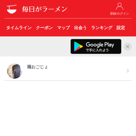
登録/ログイン
タイムライン
クーポン
マップ
出会う
ランキング
設定
こ
麺おごじょ