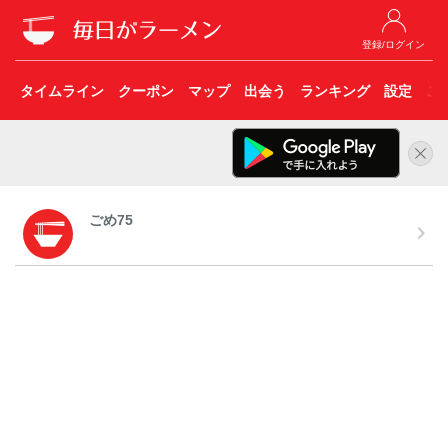
登録/ログイン
タイムライン
クーポン
マップ
出会う
ランキング
設定
こ
ごめ75