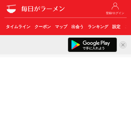
登録/ログイン
タイムライン
クーポン
マップ
出会う
ランキング
設定
こ