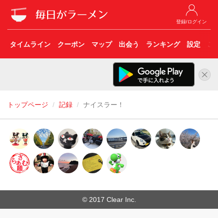
登録/ログイン
タイムライン
クーポン
マップ
出会う
ランキング
設定
こ
トップページ
記録
ナイスラー！
© 2017 Clear Inc.