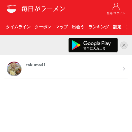
登録/ログイン
タイムライン
クーポン
マップ
出会う
ランキング
設定
こ
takuma41