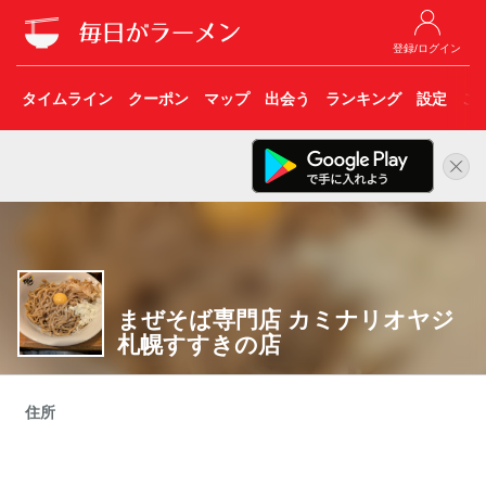
登録/ログイン
タイムライン
クーポン
マップ
出会う
ランキング
設定
こ
まぜそば専門店 カミナリオヤジ
札幌すすきの店
住所