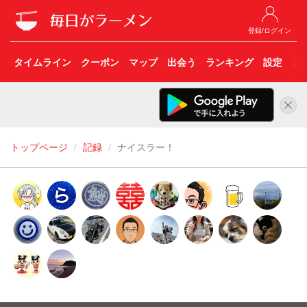
登録/ログイン
タイムライン
クーポン
マップ
出会う
ランキング
設定
こ
トップページ
記録
ナイスラー！