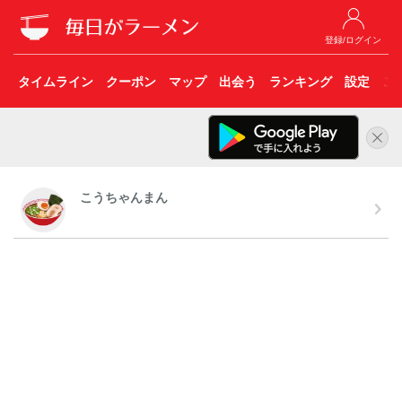
登録/ログイン
タイムライン
クーポン
マップ
出会う
ランキング
設定
こ
こうちゃんまん