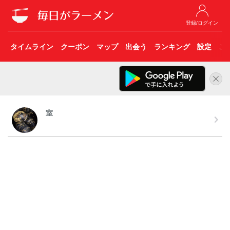
登録/ログイン
タイムライン
クーポン
マップ
出会う
ランキング
設定
こ
室