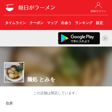
登録/ログイン
タイムライン
クーポン
マップ
出会う
ランキング
設定
こ
麺処 とみを
この店舗は閉店しています。
住所