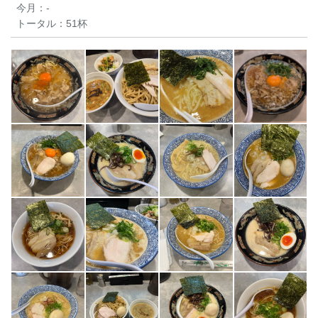
今月：
-
トータル：
51杯