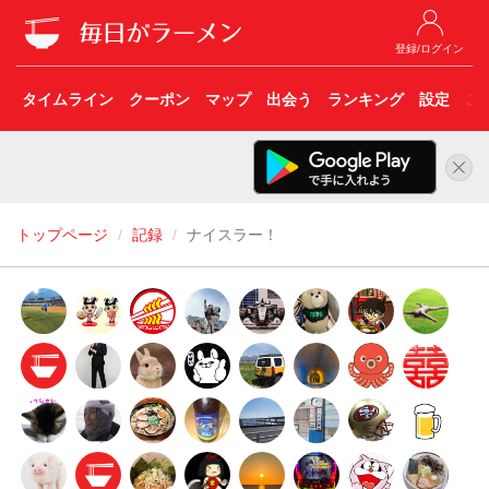
登録/ログイン
タイムライン
クーポン
マップ
出会う
ランキング
設定
こ
トップページ
記録
ナイスラー！