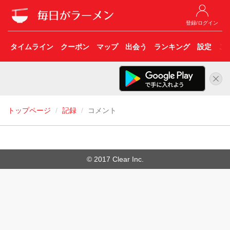
登録/ログイン
タイムライン
クーポン
マップ
出会う
ランキング
設定
こ
トップページ
記録
コメント
© 2017 Clear Inc.