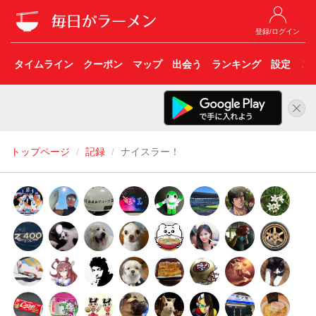
登録/ログイン
タイムライン
クーポン
マップ
出会う
ランキング
設定
こ
トップページ
記録
ナイスラー！