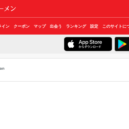
ライン
クーポン
マップ
出会う
ランキング
設定
このサイトに
an