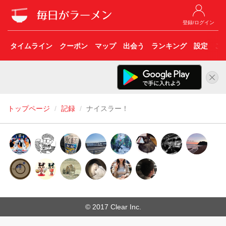
登録/ログイン
タイムライン
クーポン
マップ
出会う
ランキング
設定
こ
トップページ
記録
ナイスラー！
© 2017 Clear Inc.