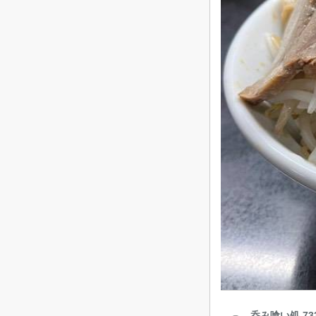
呑み喰い処 73