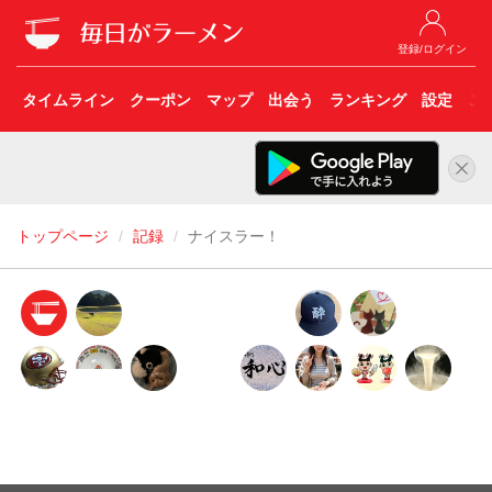
登録/ログイン
タイムライン
クーポン
マップ
出会う
ランキング
設定
こ
トップページ
記録
ナイスラー！