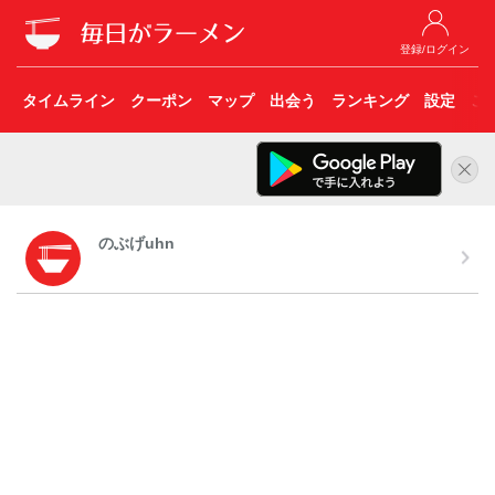
登録/ログイン
タイムライン
クーポン
マップ
出会う
ランキング
設定
こ
のぶげuhn