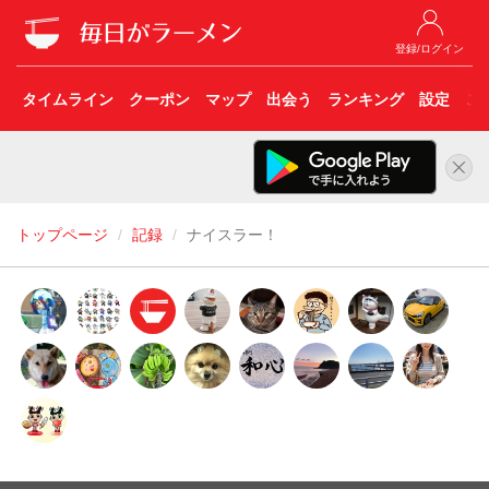
登録/ログイン
タイムライン
クーポン
マップ
出会う
ランキング
設定
こ
トップページ
記録
ナイスラー！