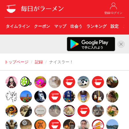
登録/ログイン
タイムライン
クーポン
マップ
出会う
ランキング
設定
こ
トップページ
記録
ナイスラー！