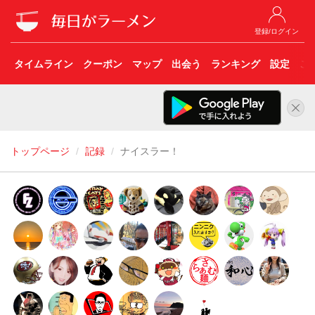
登録/ログイン
タイムライン
クーポン
マップ
出会う
ランキング
設定
こ
トップページ
記録
ナイスラー！