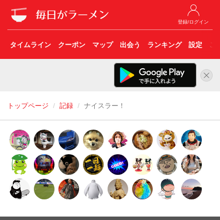
登録/ログイン
タイムライン
クーポン
マップ
出会う
ランキング
設定
こ
トップページ
記録
ナイスラー！