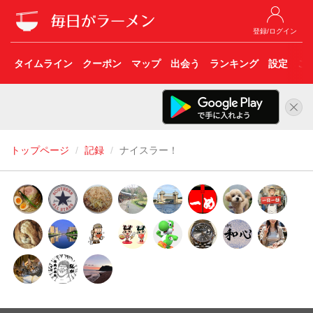
登録/ログイン
タイムライン
クーポン
マップ
出会う
ランキング
設定
こ
トップページ
記録
ナイスラー！