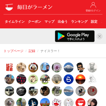
登録/ログイン
タイムライン
クーポン
マップ
出会う
ランキング
設定
こ
トップページ
記録
ナイスラー！