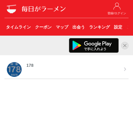
登録/ログイン
タイムライン
クーポン
マップ
出会う
ランキング
設定
こ
178