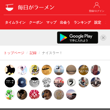
登録/ログイン
タイムライン
クーポン
マップ
出会う
ランキング
設定
こ
トップページ
記録
ナイスラー！