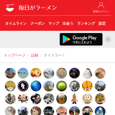
登録/ログイン
タイムライン
クーポン
マップ
出会う
ランキング
設定
こ
トップページ
記録
ナイスラー！