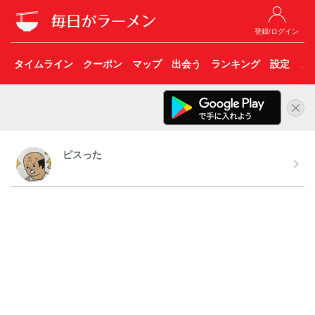
登録/ログイン
タイムライン
クーポン
マップ
出会う
ランキング
設定
こ
ピスった