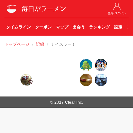
登録/ログイン
タイムライン
クーポン
マップ
出会う
ランキング
設定
こ
トップページ
記録
ナイスラー！
© 2017 Clear Inc.