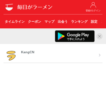
登録/ログイン
タイムライン
クーポン
マップ
出会う
ランキング
設定
こ
KangCN