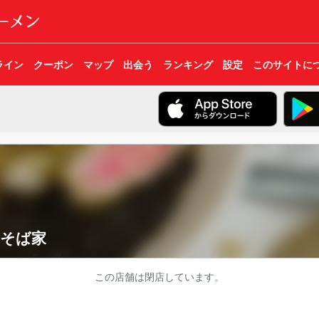
ライン
クーポン
マップ
出会う
ランキング
設定
このサイトに
那そば家
この店舗は閉店しています。