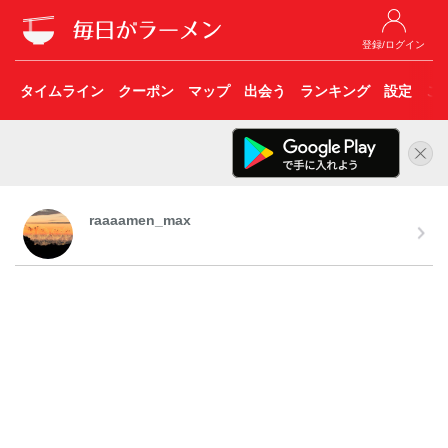
登録/ログイン
タイムライン
クーポン
マップ
出会う
ランキング
設定
こ
raaaamen_max