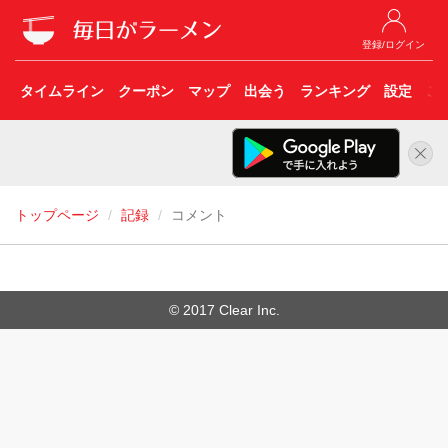
登録/ログイン
タイムライン
クーポン
マップ
出会う
ランキング
設定
こ
トップページ
記録
コメント
© 2017 Clear Inc.