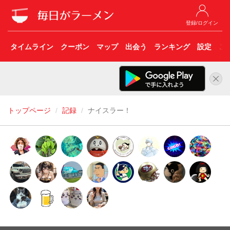
登録/ログイン
タイムライン
クーポン
マップ
出会う
ランキング
設定
こ
トップページ
記録
ナイスラー！