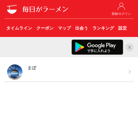
登録/ログイン
タイムライン
クーポン
マップ
出会う
ランキング
設定
こ
まぼ