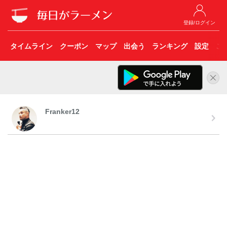
登録/ログイン
タイムライン
クーポン
マップ
出会う
ランキング
設定
こ
Franker12