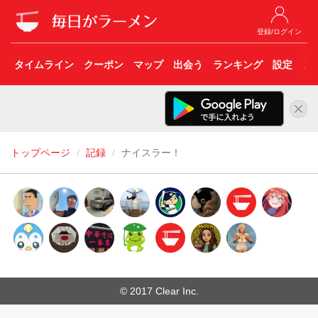
登録/ログイン
タイムライン
クーポン
マップ
出会う
ランキング
設定
こ
トップページ
記録
ナイスラー！
© 2017 Clear Inc.