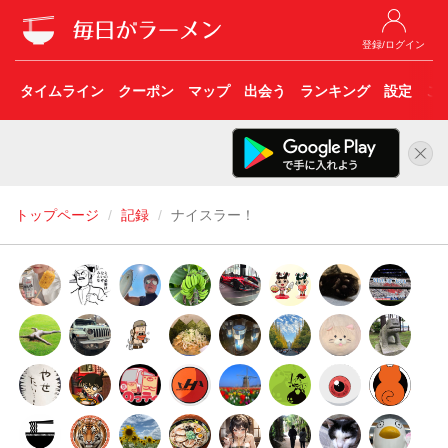
登録/ログイン
タイムライン
クーポン
マップ
出会う
ランキング
設定
こ
トップページ
記録
ナイスラー！