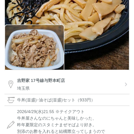
吉野家 17号線与野本町店
埼玉県
牛丼(並盛)･油そば(並盛)セット（933円）
2026/4/29⁡(水)21:55⁡ ※テイクアウト
牛丼屋さんなのにちゃんと美味しかった、
⁡昨年夏限定のスタミナまぜそばより好き。
別添のお酢を入れると結構際立ってしまうので⁡