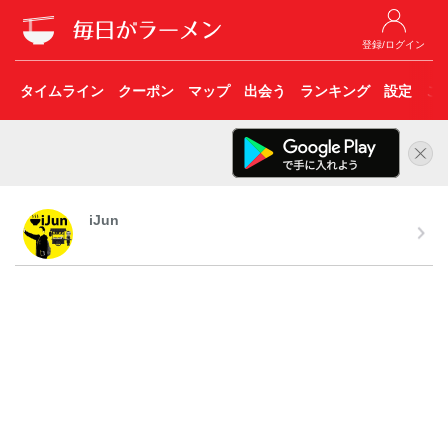
登録/ログイン
タイムライン
クーポン
マップ
出会う
ランキング
設定
こ
iJun