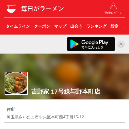
登録/ログイン
タイムライン
クーポン
マップ
出会う
ランキング
設定
こ
吉野家 17号線与野本町店
住所
埼玉県さいたま市中央区本町西4丁目15-12