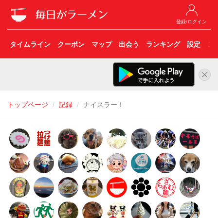
登録/ログイン
タイムライン
クーポン
マップ
出会う
ランキング
設定
こ
トップページ
記録
ナイスラー！