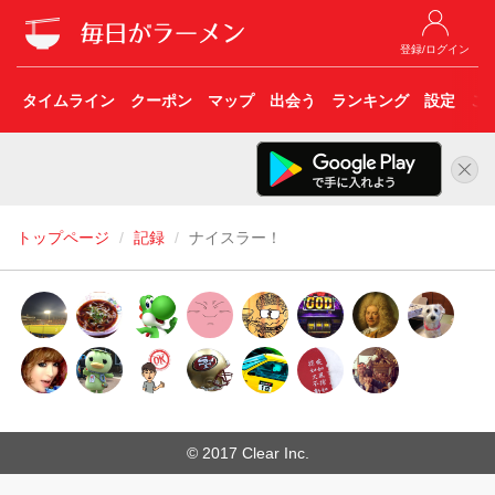
登録/ログイン
タイムライン
クーポン
マップ
出会う
ランキング
設定
こ
トップページ
記録
ナイスラー！
© 2017 Clear Inc.