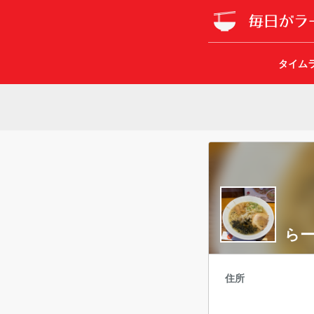
タイム
らー
住所